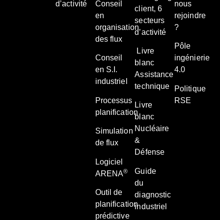
d’activité
Conseil
nous
client, 6
en
rejoindre
secteurs
organisation
?
d’activité
des flux
Pôle
Livre
Conseil
ingénierie
blanc
en S.I.
4.0
Assistance
industriel
technique
Politique
Processus
RSE
Livre
planification
blanc
Nucléaire
Simulation
&
de flux
Défense
Logiciel
Guide
®
ARENA
du
Outil de
diagnostic
planification
industriel
prédictive