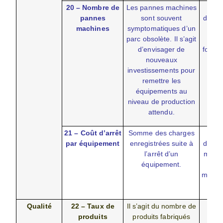
20 – Nombre de
Les pannes machines
(
pannes
sont souvent
d’indis
machines
symptomatiques d’un
mac
parc obsolète. Il s’agit
du
d’envisager de
fonct
nouveaux
total
investissements pour
remettre les
équipements au
niveau de production
attendu.
21 – Coût d’arrêt
Somme des charges
D
par équipement
enregistrées suite à
d’indis
l’arrêt d’un
machi
équipement.
(p
maint
x coû
Qualité
22 – Taux de
Il s’agit du nombre de
(No
produits
produits fabriqués
prod