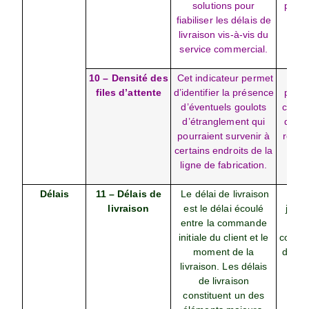
solutions pour
prévu
fiabiliser les délais de
livraison vis-à-vis du
service commercial.
10 – Densité des
Cet indicateur permet
(Vo
files d’attente
d’identifier la présence
produ
d’éventuels goulots
cours
d’étranglement qui
de pr
pourraient survenir à
réalis
certains endroits de la
ligne de fabrication.
Délais
11 – Délais de
Le délai de livraison
Nom
livraison
est le délai écoulé
jours
entre la commande
dat
initiale du client et le
comma
moment de la
date 
livraison.
Les délais
disp
de livraison
effe
constituent un des
pro