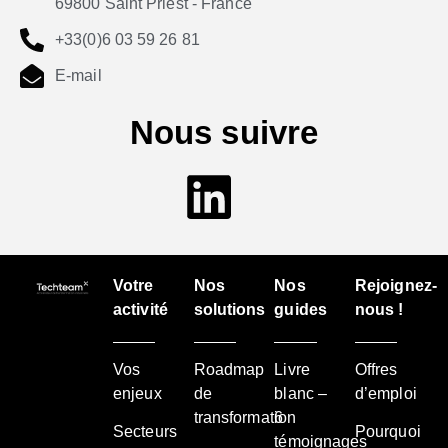
69800 Saint Priest - France
+33(0)6 03 59 26 81
E-mail
Nous suivre
Votre
Nos
Nos
Rejoignez-
activité
solutions
guides
nous !
Vos
Roadmap
Livre
Offres
enjeux
de
blanc –
d’emploi
transformation
6
Secteurs
Pourquoi
témoignages