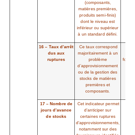
(composants,
cri
matières premières,
produits semi-finis)
dont le niveau est
inférieur ou supérieur
à un standard défini.
16 – Taux d’arrêt
Ce taux correspond
Nom
dus aux
majoritairement à un
jo
ruptures
problème
fonct
d’approvisionnement
/ no
ou de la gestion des
jours
stocks de matières
premières et
composants.
17 – Nombre de
Cet indicateur permet
Stoc
jours d’avance
d’anticiper sur
cours
de stocks
certaines ruptures
d’approvisionnements,
notamment sur des