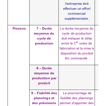
l’entreprise doit
effectuer un effort
commercial
supplémentaire.
Process
7 – Durée
La durée moyenne du
Som
moyenne du
cycle de production
dur
cycle de
doit indiquer le délai
cyc
er
production
entre le 1
ordre de
prod
fabrication et la mise à
n
disposition du produit
d’
fini commandé.
pla
8 – Durée
moyenne de
production par
produit
9 – Fiabilité des
Le pourcentage de
(Pro
plannings et
fiabilité des plannings
réa
des prévisions
permet d’apporter des
pro