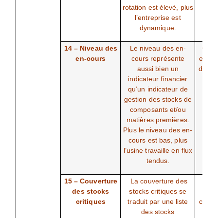
rotation est élevé, plus
l’entreprise est
dynamique.
14 – Niveau des
Le niveau des en-
Comp
en-cours
cours représente
entre 
aussi bien un
des e
indicateur financier
une 
qu’un indicateur de
une 
gestion des stocks de
don
composants et/ou
rapp
matières premières.
pér
Plus le niveau des en-
c
cours est bas, plus
l’usine travaille en flux
tendus.
15 – Couverture
La couverture des
Dur
des stocks
stocks critiques se
jou
critiques
traduit par une liste
cons
des stocks
des