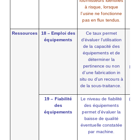
fournisseurs identifiés
à risque, lorsque
l’usine ne fonctionne
pas en flux tendus.
Ressources
18 – Emploi des
Ce taux permet
(Tem
équipements
d’évaluer l’utilisation
ré
de la capacité des
prod
équipements et de
temp
déterminer la
théo
pertinence ou non
produ
d’une fabrication in
situ ou d’un recours à
de la sous-traitance.
19 – Fiabilité
Le niveau de fiabilité
(Produ
des
des équipements
conf
équipements
permet d’évaluer la
pro
baisse de qualité
total
éventuelle constatée
par machine.