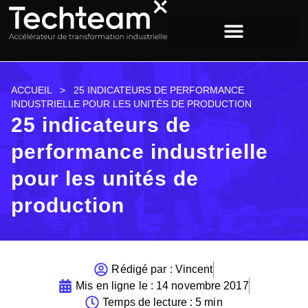
ACCUEIL
>
25 INDICATEURS DE PERFORMANCE
INDUSTRIELLE POUR LES UNITÉS DE PRODUCTION
25 indicateurs de
performance industrielle
pour les unités de
production
Rédigé par :
Vincent
Mis en ligne le :
14 novembre 2017
Temps de lecture : 5 min