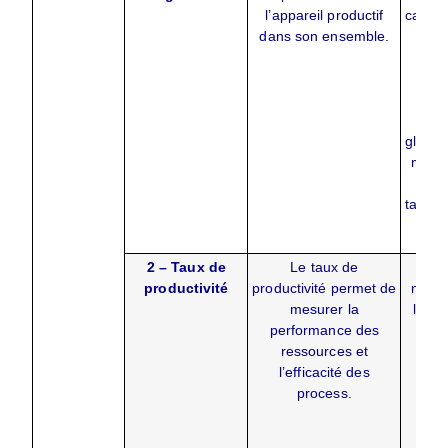
l’appareil productif
calcule
dans son ensemble.
cou
utili
Ta
ren
global
march
d’eff
taux d
con
2 – Taux de
Le taux de
Il s
productivité
productivité permet de
nomb
mesurer la
la qu
performance des
pr
ressources et
déli
l’efficacité des
rapp
process.
n
d’he
trava