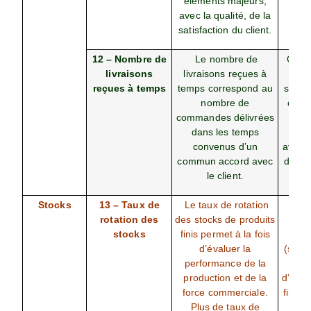
éléments majeurs,
c
avec la qualité, de la
satisfaction du client.
12 – Nombre de
Le nombre de
Ce n
livraisons
livraisons reçues à
m
reçues à temps
temps correspond au
simpl
nombre de
comp
commandes délivrées
nom
dans les temps
com
convenus d’un
avec 
commun accord avec
de co
le client.
de li
Stocks
13 – Taux de
Le taux de rotation
Ch
rotation des
des stocks de produits
d’af
stocks
finis permet à la fois
stoc
d’évaluer la
(stoc
performance de la
stoc
production et de la
d’anné
force commerciale.
fin d’
Plus de taux de