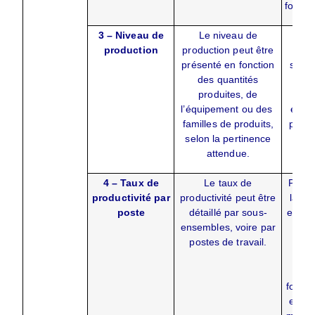
foncti
3 – Niveau de
Le niveau de
L’in
production
production peut être
af
présenté en fonction
simpl
des quantités
n
produites, de
d’
l’équipement ou des
effec
familles de produits,
produi
selon la pertinence
pé
attendue.
4 – Taux de
Le taux de
Par e
productivité par
productivité peut être
la pro
poste
détaillé par sous-
est ca
ensembles, voire par
fonc
postes de travail.
n
d’he
trava
fonct
effec