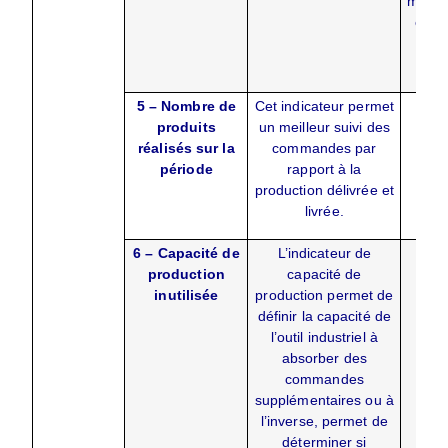
machi
ense
fabr
d
5 – Nombre de
Cet indicateur permet
produits
un meilleur suivi des
réalisés sur la
commandes par
période
rapport à la
production délivrée et
livrée.
6 – Capacité de
L’indicateur de
V
production
capacité de
st
inutilisée
production permet de
disp
définir la capacité de
vol
l’outil industriel à
ven
absorber des
c
commandes
supplémentaires ou à
l’inverse, permet de
déterminer si