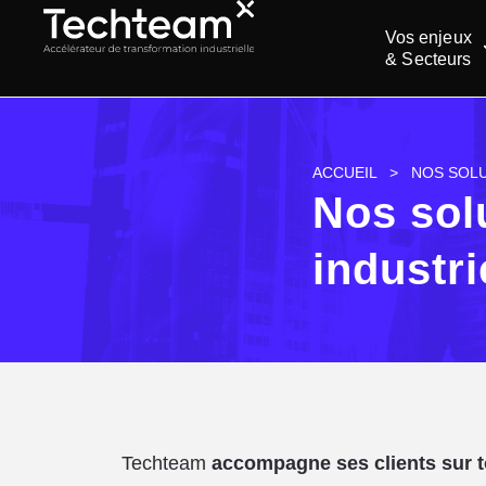
Vos enjeux
& Secteurs
ACCUEIL
>
NOS SOL
Nos sol
industri
Techteam
accompagne ses clients sur tou