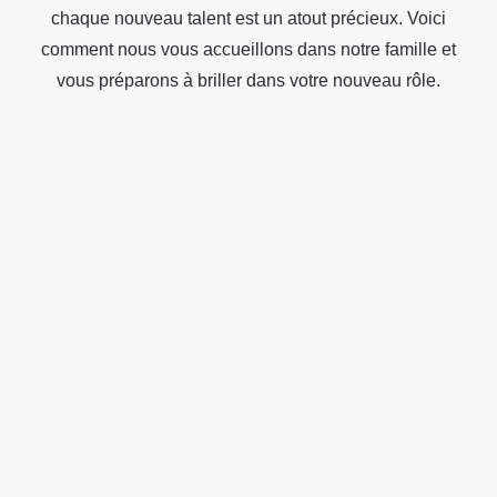
chaque nouveau talent est un atout précieux. Voici
comment nous vous accueillons dans notre famille et
vous préparons à briller dans votre nouveau rôle.
Accueil et introduction par
votre manager
DURÉE : 30 MINUTES
Objectifs :
découvrir Techteam et
l’esprit Mousq’team.
Un chaleureux mot de
bienvenue personnalisé
pour vous.
Plongez dans notre histoire,
nos valeurs et nos
engagements.
Présentation de Techteam et
son organisation.