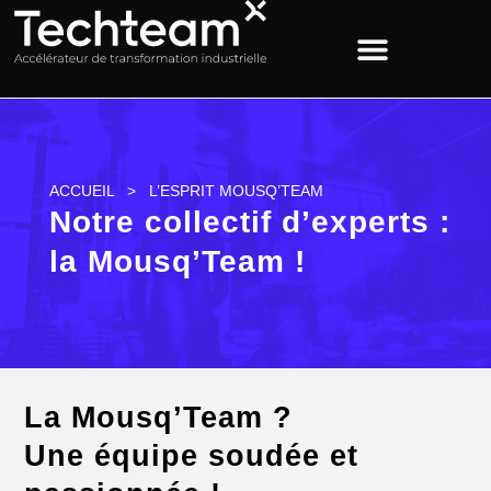
ACCUEIL
>
L’ESPRIT MOUSQ’TEAM
Notre collectif d’experts :
la Mousq’Team !
La Mousq’Team ?
Une équipe soudée et