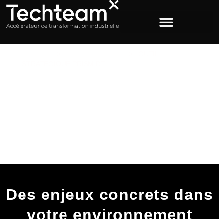
ACCUEIL
>
NOS SOLUTIONS
>
OUTIL
STRATÉGIQUE PRISM DT
Prism DT : l’actif
stratégique sur-mesure
qui sécurise vos
décisions pour votre
industrie
Des enjeux concrets dans
votre environnement