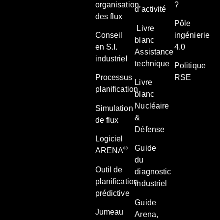
organisation
?
d’activité
des flux
Pôle
Livre
Conseil
ingénierie
blanc
en S.I.
4.0
Assistance
industriel
technique
Politique
Processus
RSE
Livre
planification
blanc
Nucléaire
Simulation
&
de flux
Défense
Logiciel
Guide
®
ARENA
du
Outil de
diagnostic
planification
industriel
prédictive
Guide
Jumeau
Arena,