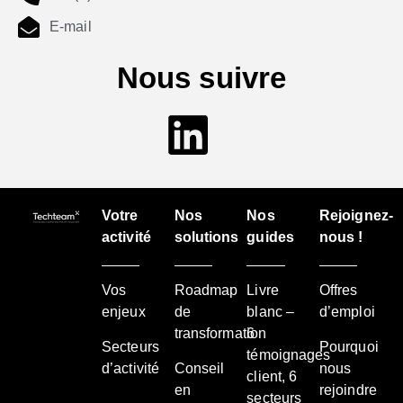
E-mail
Nous suivre
Votre
Nos
Nos
Rejoignez-
activité
solutions
guides
nous !
Vos
Roadmap
Livre
Offres
enjeux
de
blanc –
d’emploi
transformation
6
Secteurs
Pourquoi
témoignages
d’activité
Conseil
nous
client, 6
en
rejoindre
secteurs