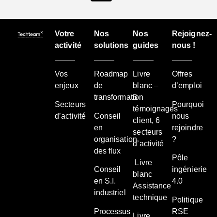
Votre
Nos
Nos
Rejoignez-
activité
solutions
guides
nous !
Vos
Roadmap
Livre
Offres
enjeux
de
blanc –
d’emploi
transformation
6
Secteurs
Pourquoi
témoignages
d’activité
Conseil
nous
client, 6
en
rejoindre
secteurs
organisation
?
d’activité
des flux
Pôle
Livre
Conseil
ingénierie
blanc
en S.I.
4.0
Assistance
industriel
technique
Politique
Processus
RSE
Livre