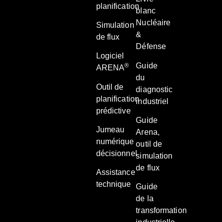
planification
blanc
Nucléaire
Simulation
&
de flux
Défense
Logiciel
Guide
®
ARENA
du
Outil de
diagnostic
planification
industriel
prédictive
Guide
Jumeau
Arena,
numérique
outil de
décisionnel
simulation
de flux
Assistance
technique
Guide
de la
transformation