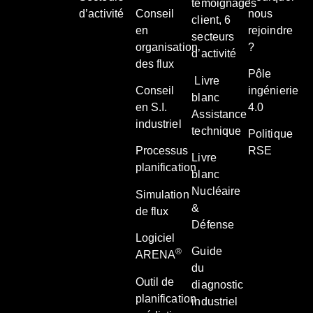
témoignages
d’activité
Conseil
nous
client, 6
en
rejoindre
secteurs
organisation
?
d’activité
des flux
Pôle
Livre
Conseil
ingénierie
blanc
en S.I.
4.0
Assistance
industriel
technique
Politique
Processus
RSE
Livre
planification
blanc
Nucléaire
Simulation
&
de flux
Défense
Logiciel
Guide
®
ARENA
du
Outil de
diagnostic
planification
industriel