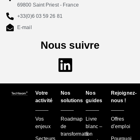
69800 Saint Priest - France
+33(0)6 03 59 26 81
E-mail
Nous suivre
Votre
Nos
Nos
Rejoignez-
activité
solutions
guides
nous !
Vos
Roadmap
Livre
Offres
enjeux
de
blanc –
d’emploi
transformation
6
Secteurs
Pourquoi