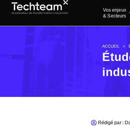
Vos enjeux
& Secteurs
ACCUEIL
>
Étud
indu
Rédigé par :
Da