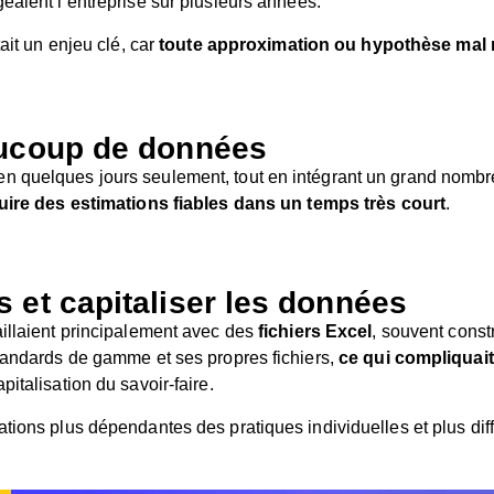
eaient l’entreprise sur plusieurs années.
tait un enjeu clé, car
toute approximation ou hypothèse mal m
aucoup de données
en quelques jours seulement, tout en intégrant un grand nomb
uire des estimations fiables dans un temps très court
.
 et capitaliser les données
aillaient principalement avec des
fichiers
Excel
, souvent const
standards de gamme et ses propres fichiers,
ce qui compliquai
italisation du savoir-faire.
ions plus dépendantes des pratiques individuelles et plus diffic