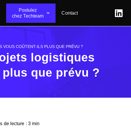
Postulez
Contact
chez Techteam
LS VOUS COÛTENT-ILS PLUS QUE PRÉVU ?
ojets logistiques
s plus que prévu ?
 de lecture : 3 min