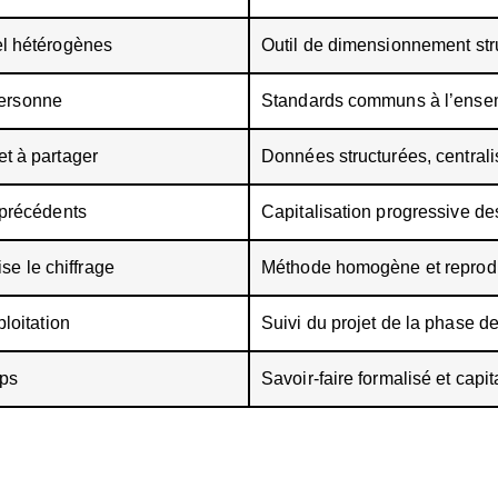
cel hétérogènes
Outil de dimensionnement st
personne
Standards communs à l’ensem
et à partager
Données structurées, centralis
s précédents
Capitalisation progressive de
e le chiffrage
Méthode homogène et reprodu
ploitation
Suivi du projet de la phase d
mps
Savoir-faire formalisé et capit