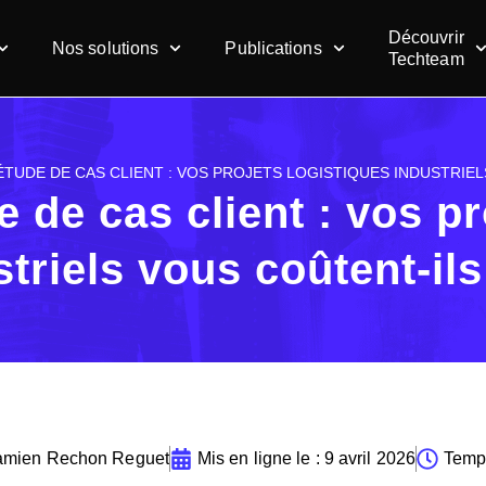
Découvrir
Nos solutions
Publications
Techteam
ÉTUDE DE CAS CLIENT : VOS PROJETS LOGISTIQUES INDUSTRIE
e de cas client : vos pr
striels vous coûtent-il
mien Rechon Reguet
Mis en ligne le :
9 avril 2026
Temps