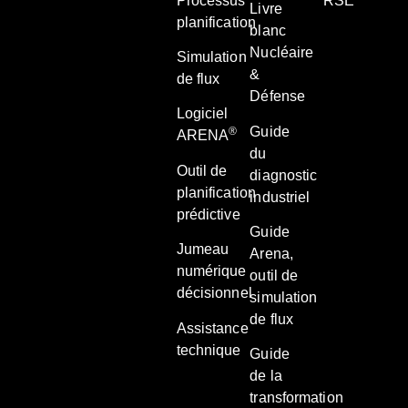
Processus
RSE
Livre
planification
blanc
Nucléaire
Simulation
&
de flux
Défense
Logiciel
Guide
®
ARENA
du
Outil de
diagnostic
planification
industriel
prédictive
Guide
Jumeau
Arena,
numérique
outil de
décisionnel
simulation
de flux
Assistance
technique
Guide
de la
transformation