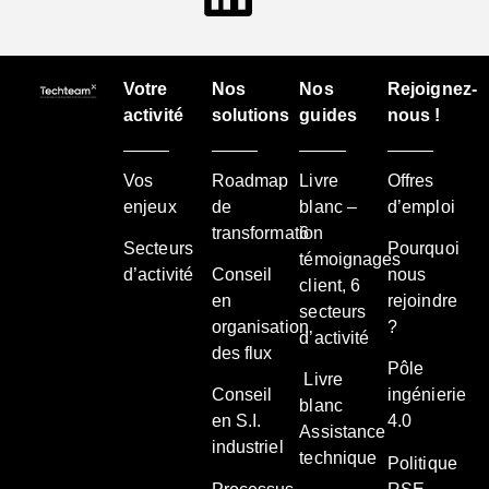
Votre
Nos
Nos
Rejoignez-
activité
solutions
guides
nous !
Vos
Roadmap
Livre
Offres
enjeux
de
blanc –
d’emploi
transformation
6
Secteurs
Pourquoi
témoignages
d’activité
Conseil
nous
client, 6
en
rejoindre
secteurs
organisation
?
d’activité
des flux
Pôle
Livre
Conseil
ingénierie
blanc
en S.I.
4.0
Assistance
industriel
technique
Politique