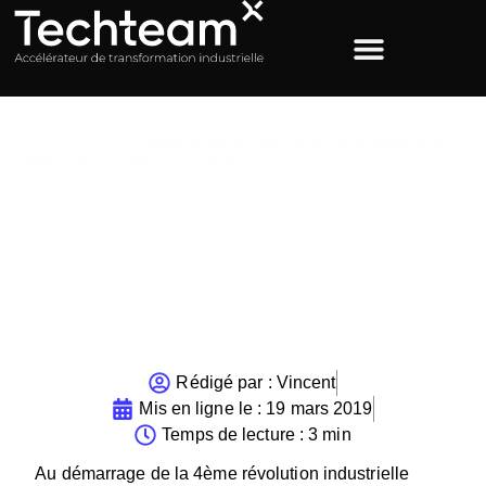
ACCUEIL
>
LA FRANCE EN RETARD SUR LA TRANSITION
VERS L’INDUSTRIE DU FUTUR ?
La France en retard sur la
transition vers l’industrie
du futur ?
Rédigé par :
Vincent
Mis en ligne le :
19 mars 2019
Temps de lecture : 3 min
Au démarrage de la 4ème révolution industrielle