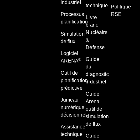
industriel
technique
Politique
Processus
RSE
Livre
planification
blanc
Nucléaire
Simulation
&
de flux
Défense
Logiciel
Guide
®
ARENA
du
Outil de
diagnostic
planification
industriel
prédictive
Guide
Jumeau
Arena,
numérique
outil de
décisionnel
simulation
de flux
Assistance
technique
Guide