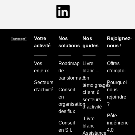
Votre
Nos
Nos
Rejoignez-
activité
solutions
guides
nous !
Vos
Roadmap
Livre
Offres
enjeux
de
blanc –
d’emploi
transformation
6
Secteurs
Pourquoi
témoignages
d’activité
Conseil
nous
client, 6
en
rejoindre
secteurs
organisation
?
d’activité
des flux
Pôle
Livre
Conseil
ingénierie
blanc
en S.I.
4.0
Assistance