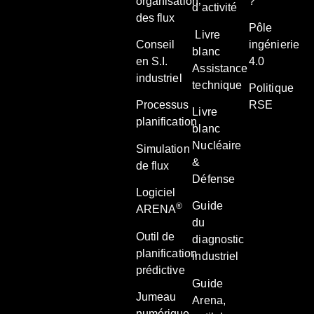
organisation
?
d’activité
des flux
Pôle
Livre
Conseil
ingénierie
blanc
en S.I.
4.0
Assistance
industriel
technique
Politique
Processus
RSE
Livre
planification
blanc
Nucléaire
Simulation
&
de flux
Défense
Logiciel
Guide
®
ARENA
du
Outil de
diagnostic
planification
industriel
prédictive
Guide
Jumeau
Arena,
numérique