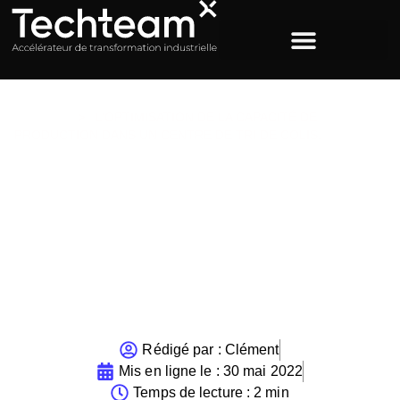
ACCUEIL
>
L’OPTIMISATION DE LA CAPACITÉ DE
PRODUCTION DANS UN CENTRE DE TRI DE COLIS.
L’optimisation de la
capacité de production
dans un centre de tri de
colis.
Rédigé par :
Clément
Mis en ligne le :
30 mai 2022
Temps de lecture : 2 min