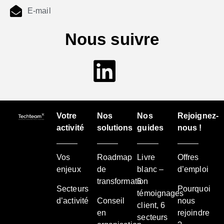
E-mail
Nous suivre
Votre
Nos
Nos
Rejoignez-
activité
solutions
guides
nous !
Vos
Roadmap
Livre
Offres
enjeux
de
blanc –
d’emploi
transformation
6
Secteurs
Pourquoi
témoignages
d’activité
Conseil
nous
client, 6
en
rejoindre
secteurs