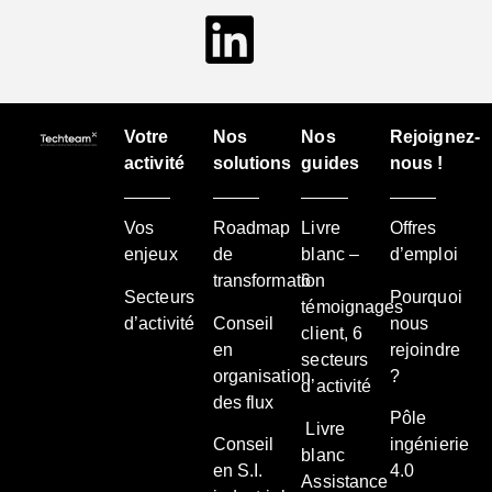
Votre
Nos
Nos
Rejoignez-
activité
solutions
guides
nous !
Vos
Roadmap
Livre
Offres
enjeux
de
blanc –
d’emploi
transformation
6
Secteurs
Pourquoi
témoignages
d’activité
Conseil
nous
client, 6
en
rejoindre
secteurs
organisation
?
d’activité
des flux
Pôle
Livre
Conseil
ingénierie
blanc
en S.I.
4.0
Assistance