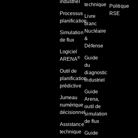
industriel
technique
Politique
Processus
RSE
Livre
planification
blanc
Nucléaire
Simulation
&
de flux
Défense
Logiciel
Guide
®
ARENA
du
Outil de
diagnostic
planification
industriel
prédictive
Guide
Jumeau
Arena,
numérique
outil de
décisionnel
simulation
de flux
Assistance
technique
Guide