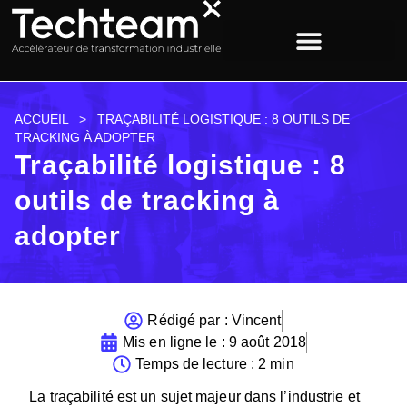
ACCUEIL
>
TRAÇABILITÉ LOGISTIQUE : 8 OUTILS DE
TRACKING À ADOPTER
Traçabilité logistique : 8
outils de tracking à
adopter
Rédigé par :
Vincent
Mis en ligne le :
9 août 2018
Temps de lecture : 2 min
La traçabilité est un sujet majeur dans l’industrie et