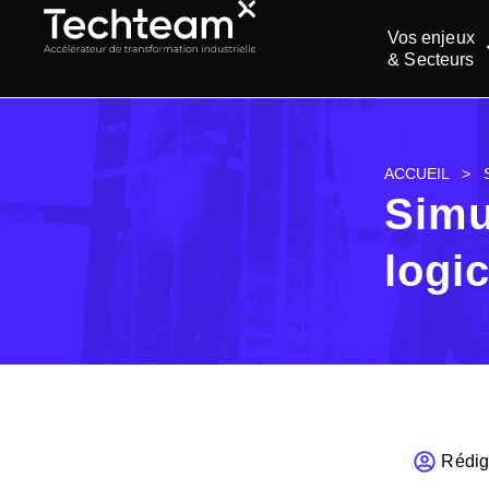
Vos enjeux
& Secteurs
ACCUEIL
>
Simu
logi
Rédig