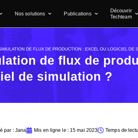
Découvrir
Nos solutions
Publications
Techteam
SIMULATION DE FLUX DE PRODUCTION : EXCEL OU LOGICIEL DE 
lation de flux de produ
ciel de simulation ?
é par :
Jana
Mis en ligne le :
15 mai 2023
Temps de lectu