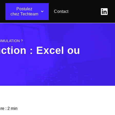
Postulez
Contact
chez Techteam
SIMULATION ?
ction : Excel ou
re : 2 min