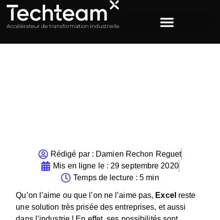
ACCUEIL
>
QUELLES SONT LES LIMITES D’EXCEL DANS
L’INDUSTRIE ?
Quelles sont les limites
d’Excel dans l’industrie ?
Rédigé par :
Damien Rechon Reguet
Mis en ligne le :
29 septembre 2020
Temps de lecture : 5 min
Qu’on l’aime ou que l’on ne l’aime pas,
Excel
reste
une solution très prisée des entreprises, et aussi
dans l’industrie ! En effet, ses possibilités sont