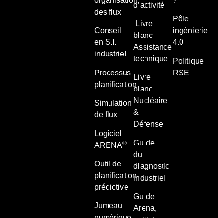
organisation
?
d’activité
des flux
Pôle
Livre
Conseil
ingénierie
blanc
en S.I.
4.0
Assistance
industriel
technique
Politique
Processus
RSE
Livre
planification
blanc
Nucléaire
Simulation
&
de flux
Défense
Logiciel
Guide
®
ARENA
du
Outil de
diagnostic
planification
industriel
prédictive
Guide
Jumeau
Arena,
numérique