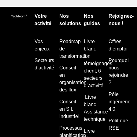
Votre
Nos
Nos
Rejoignez-
activité
solutions
guides
nous !
Vos
Roadmap
Livre
Offres
enjeux
de
blanc –
d’emploi
transformation
6
Secteurs
Pourquoi
témoignages
d’activité
Conseil
nous
client, 6
en
rejoindre
secteurs
organisation
?
d’activité
des flux
Pôle
Livre
Conseil
ingénierie
blanc
en S.I.
4.0
Assistance
industriel
technique
Politique
Processus
RSE
Livre
planification