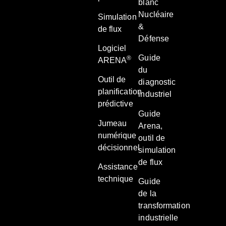
blanc
Nucléaire
Simulation
&
de flux
Défense
Logiciel
Guide
®
ARENA
du
Outil de
diagnostic
planification
industriel
prédictive
Guide
Jumeau
Arena,
numérique
outil de
décisionnel
simulation
de flux
Assistance
technique
Guide
de la
transformation
industrielle