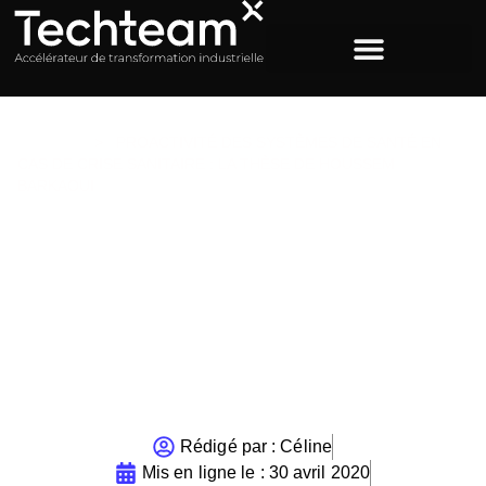
ACCUEIL
>
PROACTIVITÉ DES SYSTÈMES DE SANTÉ EN
CAS DE CRISE SANITAIRE : LA THÈSE DE HOUSSEM
BARKAOUI
Proactivité des systèmes
de santé en cas de crise
sanitaire : la thèse de
Houssem BARKAOUI
Rédigé par :
Céline
Mis en ligne le :
30 avril 2020