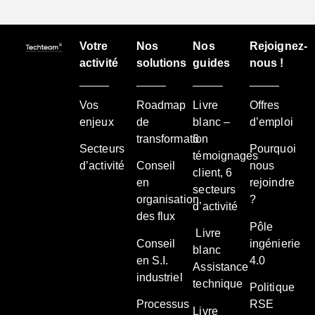
Votre
Nos
Nos
Rejoignez-
activité
solutions
guides
nous !
Vos
Roadmap
Livre
Offres
enjeux
de
blanc –
d’emploi
transformation
6
Secteurs
Pourquoi
témoignages
d’activité
Conseil
nous
client, 6
en
rejoindre
secteurs
organisation
?
d’activité
des flux
Pôle
Livre
Conseil
ingénierie
blanc
en S.I.
4.0
Assistance
industriel
technique
Politique
Processus
RSE
Livre