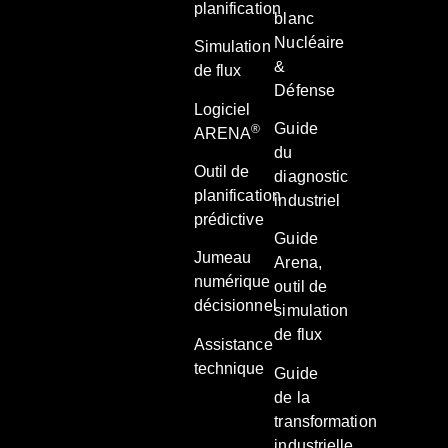
planification
blanc
Nucléaire
Simulation
&
de flux
Défense
Logiciel
Guide
®
ARENA
du
Outil de
diagnostic
planification
industriel
prédictive
Guide
Jumeau
Arena,
numérique
outil de
décisionnel
simulation
de flux
Assistance
technique
Guide
de la
transformation
industrielle