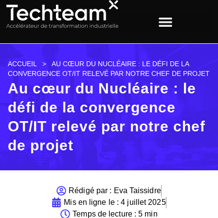
ACCUEIL
>
AU CŒUR DU NUCLÉAIRE : LE DÉFI DE LA
CONVERGENCE OT/IT RELEVÉ PAR NOTRE CHEF DE PROJET
Au cœur du Nucléaire : le
défi de la convergence
OT/IT relevé par notre chef
de projet
Rédigé par :
Eva Taissidre
Mis en ligne le :
4 juillet 2025
Temps de lecture : 5 min