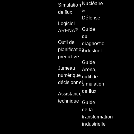
Nucléaire
Simulation
&
de flux
Défense
Logiciel
Guide
®
ARENA
du
Outil de
diagnostic
planification
industriel
prédictive
Guide
Jumeau
Arena,
numérique
outil de
décisionnel
simulation
de flux
Assistance
technique
Guide
de la
transformation
industrielle