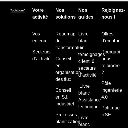
Votre
Nos
Nos
Rejoignez-
activité
solutions
guides
nous !
Vos
Roadmap
Livre
Offres
enjeux
de
blanc –
d’emploi
transformation
6
Secteurs
Pourquoi
témoignages
d’activité
Conseil
nous
client, 6
en
rejoindre
secteurs
organisation
?
d’activité
des flux
Pôle
Livre
Conseil
ingénierie
blanc
en S.I.
4.0
Assistance
industriel
technique
Politique
Processus
RSE
Livre
planification
blanc