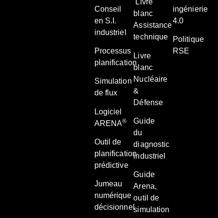
Livre
Conseil
ingénierie
blanc
en S.I.
4.0
Assistance
industriel
technique
Politique
Processus
RSE
Livre
planification
blanc
Nucléaire
Simulation
&
de flux
Défense
Logiciel
Guide
®
ARENA
du
Outil de
diagnostic
planification
industriel
prédictive
Guide
Jumeau
Arena,
numérique
outil de
décisionnel
simulation