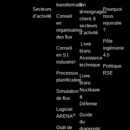
transformation
6
Secteurs
Pourquoi
témoignages
d’activité
Conseil
nous
client, 6
en
rejoindre
secteurs
organisation
?
d’activité
des flux
Pôle
Livre
Conseil
ingénierie
blanc
en S.I.
4.0
Assistance
industriel
technique
Politique
Processus
RSE
Livre
planification
blanc
Nucléaire
Simulation
&
de flux
Défense
Logiciel
Guide
®
ARENA
du
Outil de
diagnostic