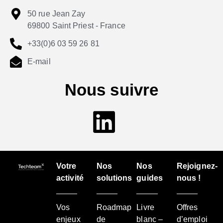
50 rue Jean Zay
69800 Saint Priest - France
+33(0)6 03 59 26 81
E-mail
Nous suivre
Votre
Nos
Nos
Rejoignez-
activité
solutions
guides
nous !
Vos
Roadmap
Livre
Offres
enjeux
de
blanc –
d’emploi