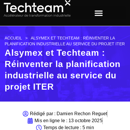
ACCUEIL
>
ALSYMEX ET TECHTEAM : RÉINVENTER LA
PLANIFICATION INDUSTRIELLE AU SERVICE DU PROJET ITER
Alsymex et Techteam :
Réinventer la planification
industrielle au service du
projet ITER
Rédigé par :
Damien Rechon Reguet
Mis en ligne le :
13 octobre 2025
Temps de lecture : 5 min