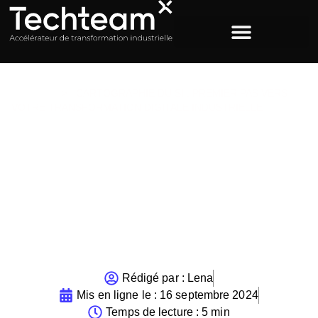
ACCUEIL
>
CARTOGRAPHIE DU SI : PREMIER PAS VERS
VOTRE TRANSFORMATION DIGITALE INDUSTRIELLE
Cartographie du SI :
Premier pas vers votre
transformation digitale
industrielle
Rédigé par :
Lena
Mis en ligne le :
16 septembre 2024
Temps de lecture : 5 min