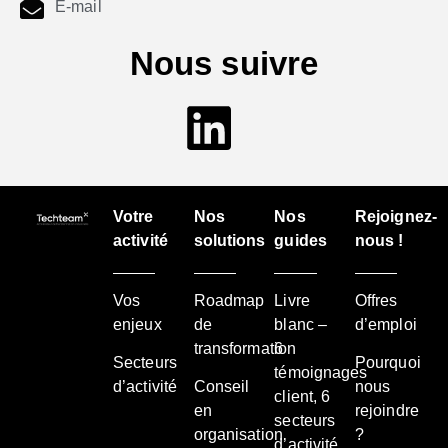
E-mail
Nous suivre
Votre
Nos
Nos
Rejoignez-
activité
solutions
guides
nous !
Vos
Roadmap
Livre
Offres
enjeux
de
blanc –
d’emploi
transformation
6
Secteurs
Pourquoi
témoignages
d’activité
Conseil
nous
client, 6
en
rejoindre
secteurs
organisation
?
d’activité