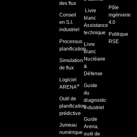
des flux
Pôle
Livre
Conseil
ingénierie
blanc
en S.I.
4.0
Assistance
industriel
technique
Politique
Processus
RSE
Livre
planification
blanc
Nucléaire
Simulation
&
de flux
Défense
Logiciel
Guide
®
ARENA
du
Outil de
diagnostic
planification
industriel
prédictive
Guide
Jumeau
Arena,
numérique
outil de