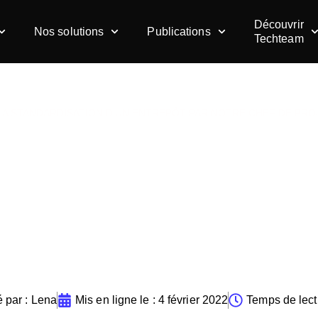
Découvrir
Nos solutions
Publications
Techteam
LA STANDARDISATION D’UN ENTREPÔT PAR NOTRE CHEF DE PRO
tandardisation d’un ent
rojet
 par :
Lena
Mis en ligne le :
4 février 2022
Temps de lect