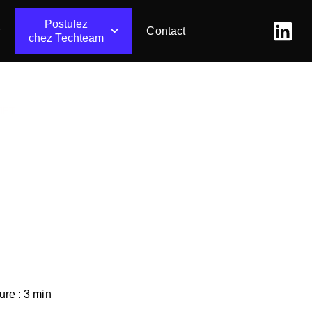
Postulez
Contact
chez Techteam
JET
repôt par notre chef
ure : 3 min