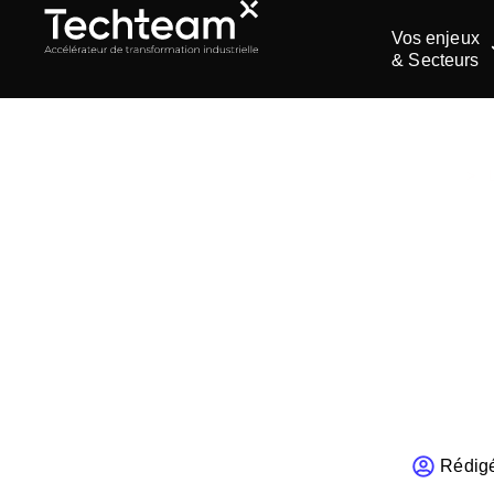
Vos enjeux
& Secteurs
ACCUEIL
>
La s
de p
Rédigé