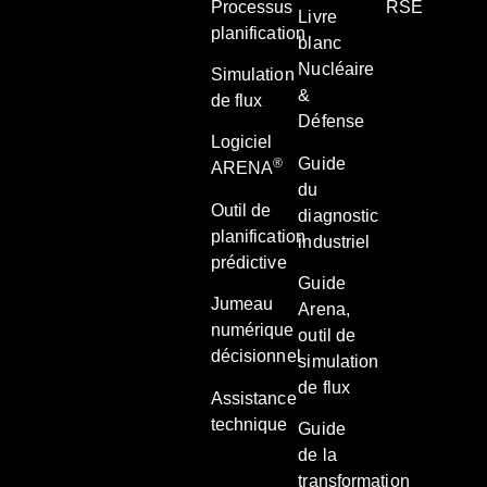
Processus
RSE
Livre
planification
blanc
Nucléaire
Simulation
&
de flux
Défense
Logiciel
Guide
®
ARENA
du
Outil de
diagnostic
planification
industriel
prédictive
Guide
Jumeau
Arena,
numérique
outil de
décisionnel
simulation
de flux
Assistance
technique
Guide
de la
transformation