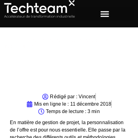
ACCUEIL
>
QU’EST CE QUE LA GESTION DE PROJET
INDUSTRIEL ?
Qu’est ce que la gestion de
projet industriel ?
Rédigé par :
Vincent
Mis en ligne le :
11 décembre 2018
Temps de lecture : 3 min
En matière de gestion de projet, la personnalisation
de l’offre est pour nous essentielle. Elle passe par la
recherche des différents outils et méthodologies