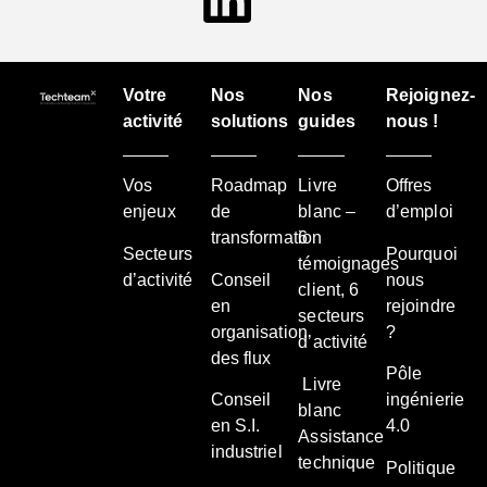
Votre
Nos
Nos
Rejoignez-
activité
solutions
guides
nous !
Vos
Roadmap
Livre
Offres
enjeux
de
blanc –
d’emploi
transformation
6
Secteurs
Pourquoi
témoignages
d’activité
Conseil
nous
client, 6
en
rejoindre
secteurs
organisation
?
d’activité
des flux
Pôle
Livre
Conseil
ingénierie
blanc
en S.I.
4.0
Assistance
industriel
technique
Politique