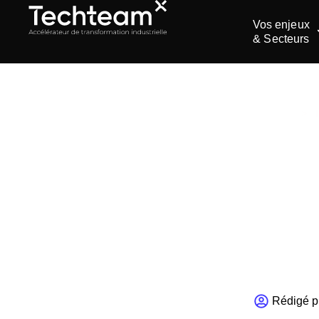
Vos enjeux
& Secteurs
ACCUEIL
>
Init
tran
Rédigé p