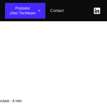
Postulez
Contact
chez Techteam
 ENTREPRISE : CAS CLIENT
rie 4.0 pour
: Cas client
cture : 4 min