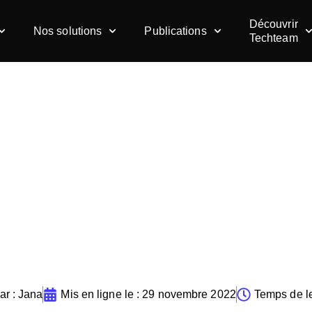
Découvrir
Nos solutions
Publications
Techteam
INITIER UNE DÉMARCHE INDUSTRIE 4.0 POUR TRANSFORMER SON
ier une démarche indust
sformer son entreprise 
ar :
Jana
Mis en ligne le :
29 novembre 2022
Temps de le