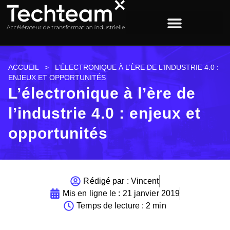
ACCUEIL
>
L’ÉLECTRONIQUE À L’ÈRE DE L’INDUSTRIE 4.0 :
ENJEUX ET OPPORTUNITÉS
L’électronique à l’ère de
l’industrie 4.0 : enjeux et
opportunités
Rédigé par :
Vincent
Mis en ligne le :
21 janvier 2019
Temps de lecture : 2 min