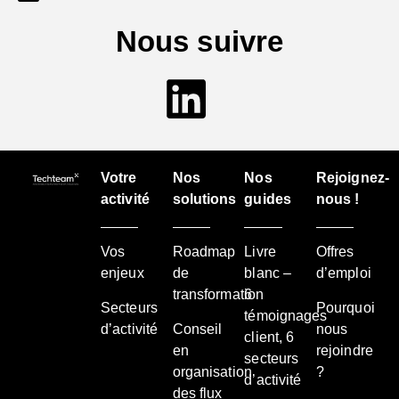
Nous suivre
Votre
Nos
Nos
Rejoignez-
activité
solutions
guides
nous !
Vos
Roadmap
Livre
Offres
enjeux
de
blanc –
d’emploi
transformation
6
Secteurs
Pourquoi
témoignages
d’activité
Conseil
nous
client, 6
en
rejoindre
secteurs
organisation
?
d’activité
des flux