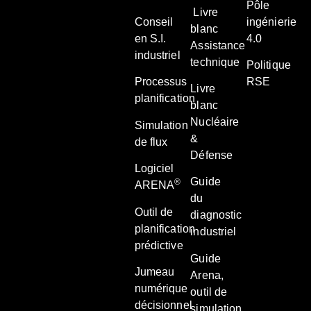
Pôle
Livre
Conseil
ingénierie
blanc
en S.I.
4.0
Assistance
industriel
technique
Politique
Processus
RSE
Livre
planification
blanc
Nucléaire
Simulation
&
de flux
Défense
Logiciel
Guide
®
ARENA
du
Outil de
diagnostic
planification
industriel
prédictive
Guide
Jumeau
Arena,
numérique
outil de
décisionnel
simulation