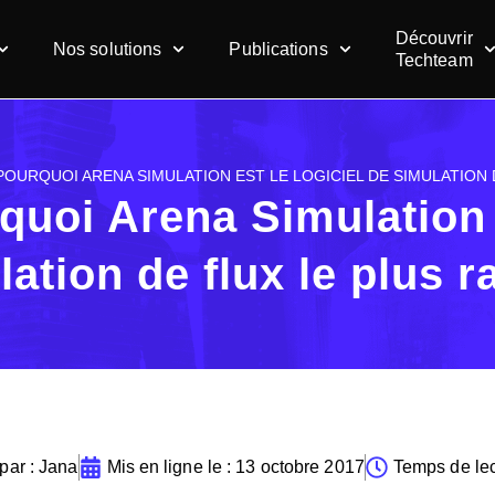
Découvrir
Nos solutions
Publications
Techteam
POURQUOI ARENA SIMULATION EST LE LOGICIEL DE SIMULATION 
quoi Arena Simulation e
lation de flux le plus 
par :
Jana
Mis en ligne le :
13 octobre 2017
Temps de lec