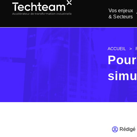
Vos enjeux
& Secteurs
ACCUEIL
>
Pour
simu
Rédigé 