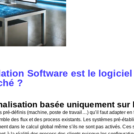
tion Software est le logiciel
ché ?
alisation basée uniquement sur l
pré-définis (machine, poste de travail…) qu’il faut adapter en f
mble des flux et des process existants. Les systèmes pré-étab
nent dans le calcul global même s’ils ne sont pas activés. Ce
à la réalité des process des clients puisque les configuratio