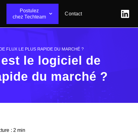
Postulez
Contact
chez Techteam
DE FLUX LE PLUS RAPIDE DU MARCHÉ ?
st le logiciel de
rapide du marché ?
ture : 2 min