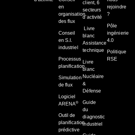
client, 6
en
rejoindre
secteurs
organisation
?
d’activité
des flux
Pôle
Livre
Conseil
ingénierie
blanc
en S.I.
4.0
Assistance
industriel
technique
Politique
Processus
RSE
Livre
planification
blanc
Nucléaire
Simulation
&
de flux
Défense
Logiciel
Guide
®
ARENA
du
Outil de
diagnostic
planification
industriel
prédictive