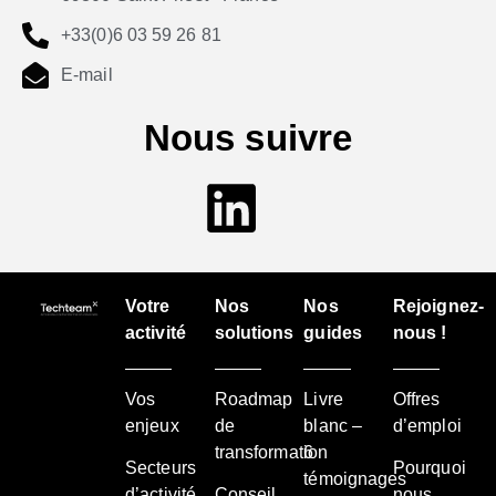
+33(0)6 03 59 26 81
E-mail
Nous suivre
Votre
Nos
Nos
Rejoignez-
activité
solutions
guides
nous !
Vos
Roadmap
Livre
Offres
enjeux
de
blanc –
d’emploi
transformation
6
Secteurs
Pourquoi
témoignages
d’activité
Conseil
nous