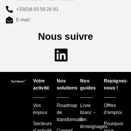
+33(0)6 03 59 26 81
E-mail
Nous suivre
Votre
Nos
Nos
Rejoignez-
activité
solutions
guides
nous !
Vos
Roadmap
Livre
Offres
enjeux
de
blanc –
d’emploi
transformation
6
Secteurs
Pourquoi
témoignages
d’activité
Conseil
nous