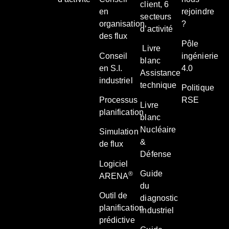
client, 6
en
rejoindre
secteurs
organisation
?
d’activité
des flux
Pôle
Livre
Conseil
ingénierie
blanc
en S.I.
4.0
Assistance
industriel
technique
Politique
Processus
RSE
Livre
planification
blanc
Nucléaire
Simulation
&
de flux
Défense
Logiciel
Guide
®
ARENA
du
Outil de
diagnostic
planification
industriel
prédictive