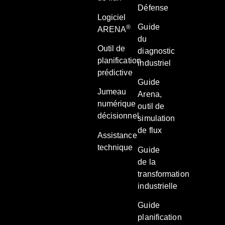
Défense
Logiciel
Guide
®
ARENA
du
Outil de
diagnostic
planification
industriel
prédictive
Guide
Jumeau
Arena,
numérique
outil de
décisionnel
simulation
de flux
Assistance
technique
Guide
de la
transformation
industrielle
Guide
planification