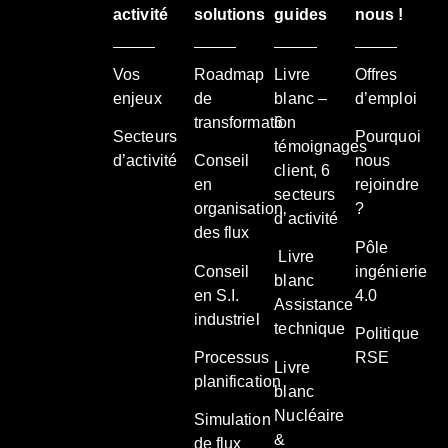
activité
solutions
guides
nous !
Vos
Roadmap
Livre
Offres
enjeux
de
blanc –
d’emploi
transformation
6
Secteurs
Pourquoi
témoignages
d’activité
Conseil
nous
client, 6
en
rejoindre
secteurs
organisation
?
d’activité
des flux
Pôle
Livre
Conseil
ingénierie
blanc
en S.I.
4.0
Assistance
industriel
technique
Politique
Processus
RSE
Livre
planification
blanc
Nucléaire
Simulation
&
de flux