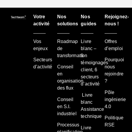
Votre
Nos
Nos
Rejoignez-
activité
solutions
guides
nous !
Vos
Roadmap
Livre
Offres
enjeux
de
blanc –
d’emploi
transformation
6
Secteurs
Pourquoi
témoignages
d’activité
Conseil
nous
client, 6
en
rejoindre
secteurs
organisation
?
d’activité
des flux
Pôle
Livre
Conseil
ingénierie
blanc
en S.I.
4.0
Assistance
industriel
technique
Politique
Processus
RSE
Livre
planification