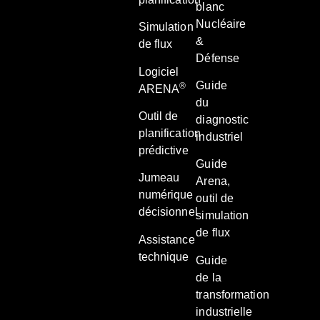
blanc
Nucléaire
Simulation
&
de flux
Défense
Logiciel
Guide
®
ARENA
du
Outil de
diagnostic
planification
industriel
prédictive
Guide
Jumeau
Arena,
numérique
outil de
décisionnel
simulation
de flux
Assistance
technique
Guide
de la
transformation
industrielle