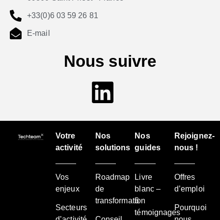
+33(0)6 03 59 26 81
E-mail
Nous suivre
Votre
Nos
Nos
Rejoignez-
activité
solutions
guides
nous !
Vos
Roadmap
Livre
Offres
enjeux
de
blanc –
d’emploi
transformation
6
Secteurs
Pourquoi
témoignages
d’activité
Conseil
nous