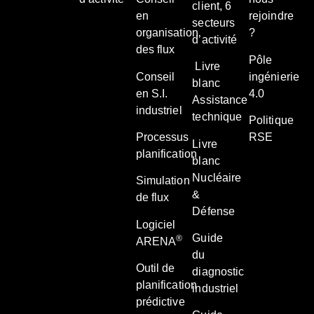
client, 6
en
rejoindre
secteurs
organisation
?
d’activité
des flux
Pôle
Livre
Conseil
ingénierie
blanc
en S.I.
4.0
Assistance
industriel
technique
Politique
Processus
RSE
Livre
planification
blanc
Nucléaire
Simulation
&
de flux
Défense
Logiciel
Guide
®
ARENA
du
Outil de
diagnostic
planification
industriel
prédictive