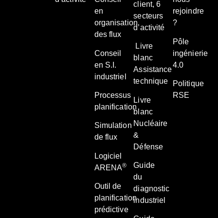
client, 6
en
rejoindre
secteurs
organisation
?
d’activité
des flux
Pôle
Livre
Conseil
ingénierie
blanc
en S.I.
4.0
Assistance
industriel
technique
Politique
Processus
RSE
Livre
planification
blanc
Nucléaire
Simulation
&
de flux
Défense
Logiciel
Guide
®
ARENA
du
Outil de
diagnostic
planification
industriel
prédictive