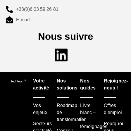
+33(0)6 03 59 26 81
E-mail
Nous suivre
Votre
Nos
Nos
Rejoignez-
activité
solutions
guides
nous !
Vos
Roadmap
Livre
Offres
enjeux
de
blanc –
d’emploi
transformation
6
Secteurs
Pourquoi
témoignages
d’activité
Conseil
nous