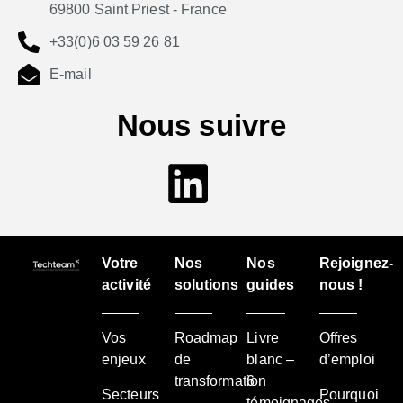
69800 Saint Priest - France
+33(0)6 03 59 26 81
E-mail
Nous suivre
Votre
Nos
Nos
Rejoignez-
activité
solutions
guides
nous !
Vos
Roadmap
Livre
Offres
enjeux
de
blanc –
d’emploi
transformation
6
Secteurs
Pourquoi
témoignages