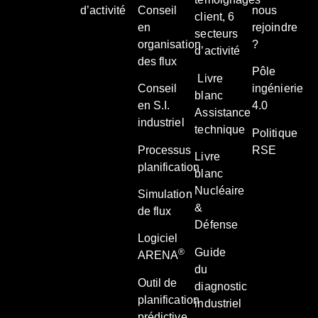
d’activité
Conseil
nous
client, 6
en
rejoindre
secteurs
organisation
?
d’activité
des flux
Pôle
Livre
Conseil
ingénierie
blanc
en S.I.
4.0
Assistance
industriel
technique
Politique
Processus
RSE
Livre
planification
blanc
Nucléaire
Simulation
&
de flux
Défense
Logiciel
Guide
®
ARENA
du
Outil de
diagnostic
planification
industriel
prédictive