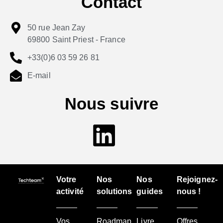
Contact
50 rue Jean Zay
69800 Saint Priest - France
+33(0)6 03 59 26 81
E-mail
Nous suivre
Votre
Nos
Nos
Rejoignez-
activité
solutions
guides
nous !
Vos
Roadmap
Livre
Offres