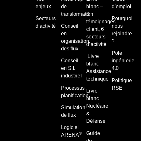
enjeux
de
blanc –
d’emploi
transformation
6
Secteurs
Pourquoi
témoignages
d’activité
Conseil
nous
client, 6
en
rejoindre
secteurs
organisation
?
d’activité
des flux
Pôle
Livre
Conseil
ingénierie
blanc
en S.I.
4.0
Assistance
industriel
technique
Politique
Processus
RSE
Livre
planification
blanc
Nucléaire
Simulation
&
de flux
Défense
Logiciel
Guide
®
ARENA
du