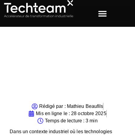
ACCUEIL
>
TRAVAILLER EN ASSISTANCE TECHNIQUE : UN
BOOSTER DE CARRIÈRE ET D’EXPÉRIENCE
Travailler en assistance
technique : un booster de
carrière et d’expérience
Rédigé par :
Mathieu Beaufils
Mis en ligne le :
28 octobre 2025
Temps de lecture : 3 min
Dans un contexte industriel où les technologies