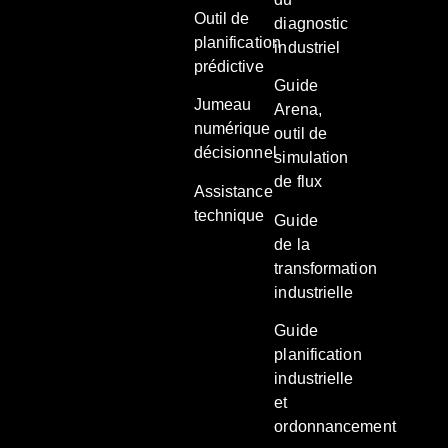
Outil de
diagnostic
planification
industriel
prédictive
Guide
Jumeau
Arena,
numérique
outil de
décisionnel
simulation
de flux
Assistance
technique
Guide
de la
transformation
industrielle
Guide
planification
industrielle
et
ordonnancement