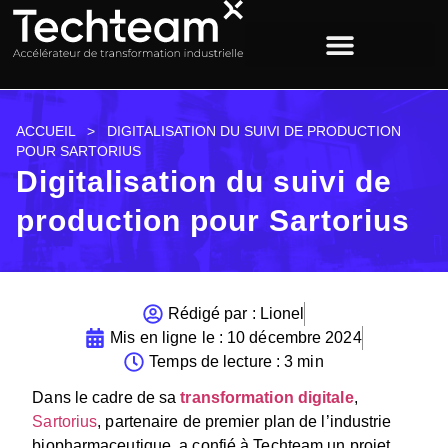
ACCUEIL
>
DIGITALISATION DU SUIVI DE PRODUCTION
POUR SARTORIUS
Digitalisation du suivi de
production pour Sartorius
Rédigé par :
Lionel
Mis en ligne le :
10 décembre 2024
Temps de lecture : 3 min
Dans le cadre de sa
transformation digitale
,
Sartorius
, partenaire de premier plan de l’industrie
biopharmaceutique, a confié à Techteam un projet