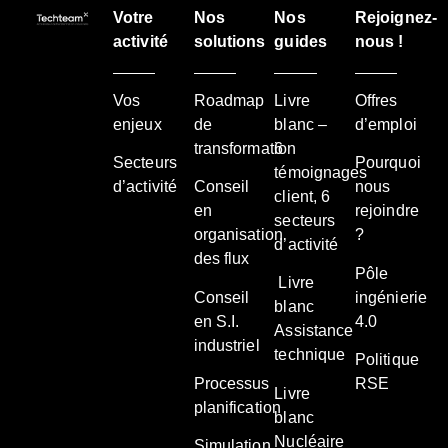
Votre
Nos
Nos
Rejoignez-
activité
solutions
guides
nous !
Vos
Roadmap
Livre
Offres
enjeux
de
blanc –
d’emploi
transformation
6
Secteurs
Pourquoi
témoignages
d’activité
Conseil
nous
client, 6
en
rejoindre
secteurs
organisation
?
d’activité
des flux
Pôle
Livre
Conseil
ingénierie
blanc
en S.I.
4.0
Assistance
industriel
technique
Politique
Processus
RSE
Livre
planification
blanc
Nucléaire
Simulation