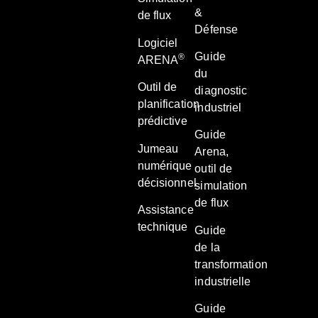
&
de flux
Défense
Logiciel
Guide
®
ARENA
du
Outil de
diagnostic
planification
industriel
prédictive
Guide
Jumeau
Arena,
numérique
outil de
décisionnel
simulation
de flux
Assistance
technique
Guide
de la
transformation
industrielle
Guide