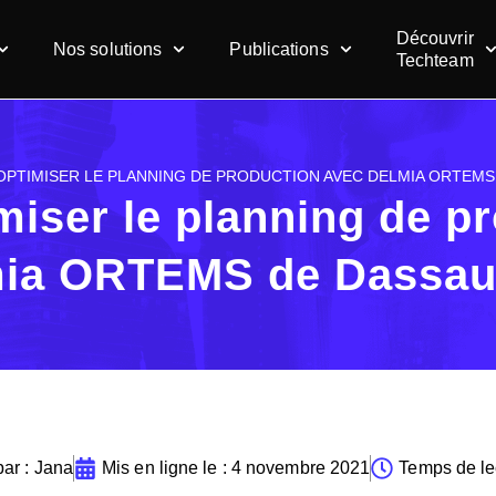
Découvrir
Nos solutions
Publications
Techteam
OPTIMISER LE PLANNING DE PRODUCTION AVEC DELMIA ORTEMS
miser le planning de p
ia ORTEMS de Dassaul
ar :
Jana
Mis en ligne le :
4 novembre 2021
Temps de lec