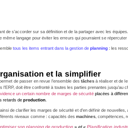
ortant de s’accorder sur sa définition et de la partager avec les équi
le même langage pour éviter les erreurs qui pourraient se répercuter s
nsemble
tous les items entrant dans la gestion de
planning
: les res
organisation et la simplifier
permet de passer en revue l’ensemble des
tâches
à réaliser et de le
P, doit être confronté à toutes les parties prenantes jusqu’au chef 
idence un certain nombre de marges de sécurité
placées à différe
es retards de
production
.
insi de clarifier les marges de sécurité et d’en définir de nouvelles,
fférents niveaux comme : capacités des
machines
, compétences, r
optimiser son planning de production
» et «
Planification indust