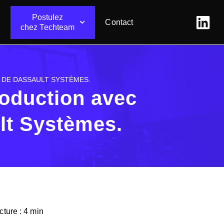
Postulez
Contact
chez Techteam
 DE DASSAULT SYSTÈMES.
roduction avec
t Systèmes.
ture : 4 min