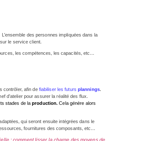
pes. L’ensemble des personnes impliquées dans la
ur le service client.
sources, les compétences, les capacités, etc…
s contrôler, afin de
fiabiliser les futurs
plannings
.
d’atelier pour assurer la réalité des flux.
nts stades de la
production.
Cela génère alors
 adaptées, qui seront ensuite intégrées dans le
essources, fournitures des composants, etc…
rielle : comment lisser la charge des moyens de