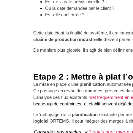
Est-ce la date prévisionnelle ?
Ou la date demandée par le client ?
Est-elle confirmée ?
Cette date étant la finalité du système, il est imp
chaîne de production
industrielle
doivent parler 
De manière plus globale, il s’agit de bien définir e
Etape 2 : Mettre à plat l’
La mise en place d’une
planification
automatisée 
Ce passage en revue des gammes, présentes dans l’ER
L’analyse des flux existants
met fréquemment en év
beaucoup de contraintes, et établit souvent déjà d
Le ‘nettoyage’ de la
planification
existante permet a
logiciel
ORTEMS. Il peut intégrer des marges à di
Consultez nos articles : «
3 outils pour mieux 