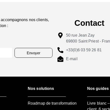
 accompagnons nos clients,
Contact
ion :
50 rue Jean Zay
69800 Saint Priest - Fra
+33(0)6 03 59 26 81
Envoyer
E-mail
Nos solutions
Nos guides
Roadmap de transformation
Livre blanc 
client, 6 sect