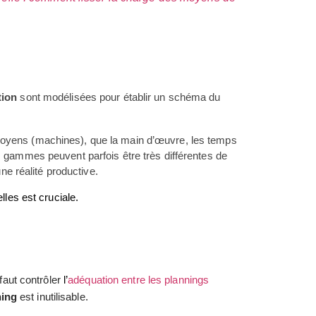
tion
sont modélisées pour établir un schéma du
s moyens (machines), que la main d’œuvre, les temps
s gammes peuvent parfois être très différentes de
une réalité productive.
lles est cruciale.
l faut contrôler
l’
adéquation entre les plannings
ning
est inutilisable.