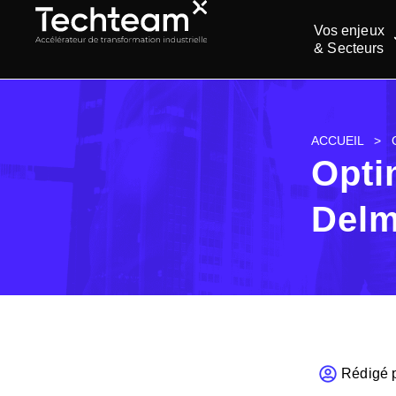
Vos enjeux
& Secteurs
ACCUEIL
>
Opti
Delm
Rédigé p