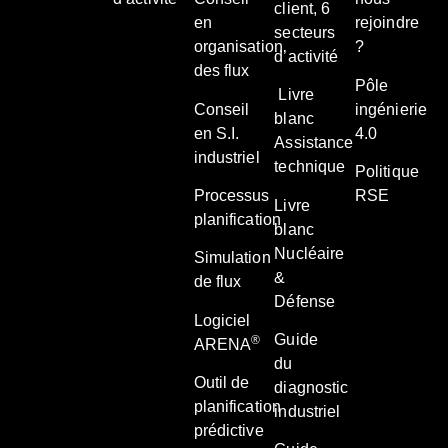
client, 6
en
rejoindre
secteurs
organisation
?
d’activité
des flux
Pôle
Livre
Conseil
ingénierie
blanc
en S.I.
4.0
Assistance
industriel
technique
Politique
Processus
RSE
Livre
planification
blanc
Nucléaire
Simulation
&
de flux
Défense
Logiciel
Guide
®
ARENA
du
Outil de
diagnostic
planification
industriel
prédictive