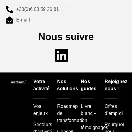
+33(0)6 03 59 26 81
E-mail
Nous suivre
Votre
Nos
Nos
Rejoignez-
activité
solutions
guides
nous !
Vos
Roadmap
Livre
Offres
enjeux
de
blanc –
d’emploi
transformation
6
Secteurs
Pourquoi
témoignages
d’activité
Conseil
nous