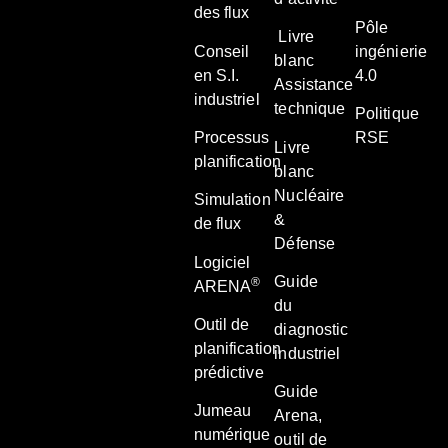
des flux
Pôle
Livre
Conseil
ingénierie
blanc
en S.I.
4.0
Assistance
industriel
technique
Politique
Processus
RSE
Livre
planification
blanc
Nucléaire
Simulation
&
de flux
Défense
Logiciel
Guide
®
ARENA
du
Outil de
diagnostic
planification
industriel
prédictive
Guide
Jumeau
Arena,
numérique
outil de