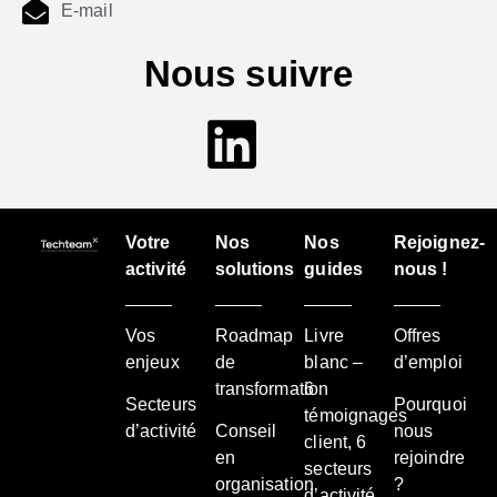
E-mail
Nous suivre
Votre
Nos
Nos
Rejoignez-
activité
solutions
guides
nous !
Vos
Roadmap
Livre
Offres
enjeux
de
blanc –
d’emploi
transformation
6
Secteurs
Pourquoi
témoignages
d’activité
Conseil
nous
client, 6
en
rejoindre
secteurs
organisation
?
d’activité