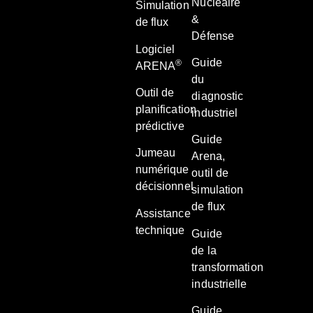
Nucléaire
Simulation
&
de flux
Défense
Logiciel
Guide
®
ARENA
du
Outil de
diagnostic
planification
industriel
prédictive
Guide
Jumeau
Arena,
numérique
outil de
décisionnel
simulation
de flux
Assistance
technique
Guide
de la
transformation
industrielle
Guide