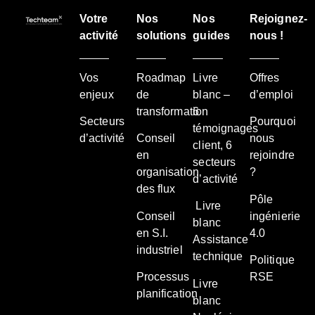
Votre
Nos
Nos
Rejoignez-
activité
solutions
guides
nous !
Vos
Roadmap
Livre
Offres
enjeux
de
blanc –
d’emploi
transformation
6
Secteurs
Pourquoi
témoignages
d’activité
Conseil
nous
client, 6
en
rejoindre
secteurs
organisation
?
d’activité
des flux
Pôle
Livre
Conseil
ingénierie
blanc
en S.I.
4.0
Assistance
industriel
technique
Politique
Processus
RSE
Livre
planification
blanc