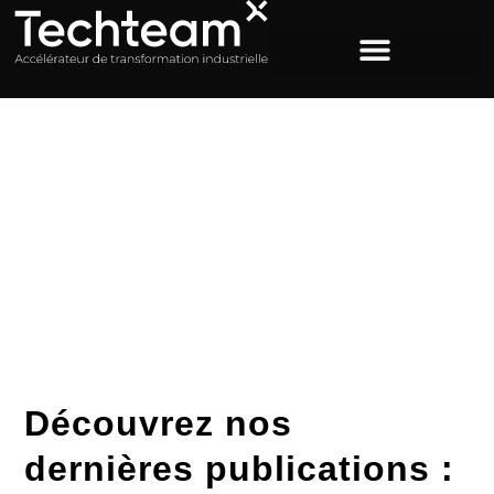
ACCUEIL
>
INGÉNIERIE 4.0 EXPERTISE TECHNIQUE
ET HUMAINE
Étiquette : ingénierie 4.0
expertise technique et
humaine
Découvrez nos
dernières publications :