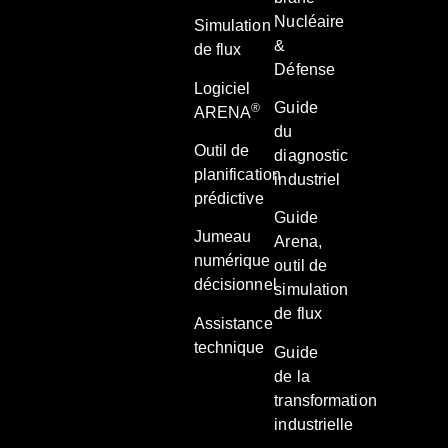
Nucléaire
Simulation
&
de flux
Défense
Logiciel
Guide
®
ARENA
du
Outil de
diagnostic
planification
industriel
prédictive
Guide
Jumeau
Arena,
numérique
outil de
décisionnel
simulation
de flux
Assistance
technique
Guide
de la
transformation
industrielle