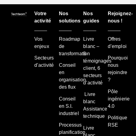
Votre
Nos
Nos
Rejoignez-
activité
solutions
guides
nous !
Vos
Roadmap
Livre
Offres
enjeux
de
blanc –
d’emploi
transformation
6
Secteurs
Pourquoi
témoignages
d’activité
Conseil
nous
client, 6
en
rejoindre
secteurs
organisation
?
d’activité
des flux
Pôle
Livre
Conseil
ingénierie
blanc
en S.I.
4.0
Assistance
industriel
technique
Politique
Processus
RSE
Livre
planification
blanc