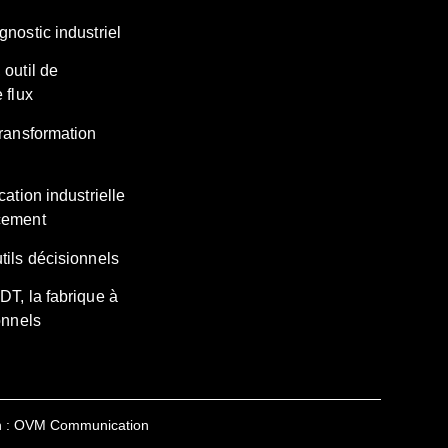
nostic industriel
 outil de
 flux
transformation
cation industrielle
cement
tils décisionnels
DT, la fabrique à
onnels
on : OVM Communication