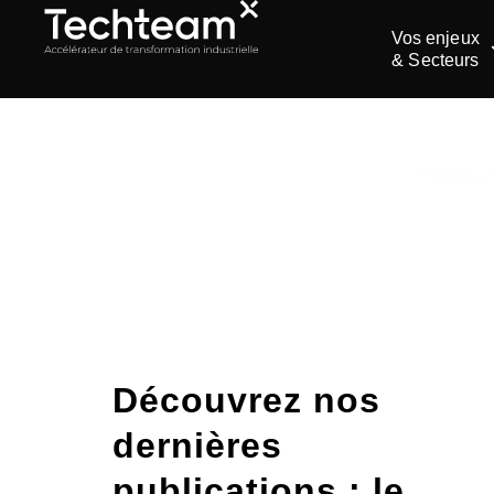
Vos enjeux
& Secteurs
ACCUEIL
>
TRAVAILL
Étiquett
Découvrez nos
dernières
publications : le