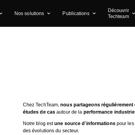
Découvrir
Nos solutions
Publications
Techteam
ER EN ASSISTANCE TECHNIQUE
e : travailler en assis
Chez TechTeam,
nous partageons régulièrement 
études de cas
autour de la
performance industriell
Notre blog est
une source d’informations
pour les 
des évolutions du secteur.