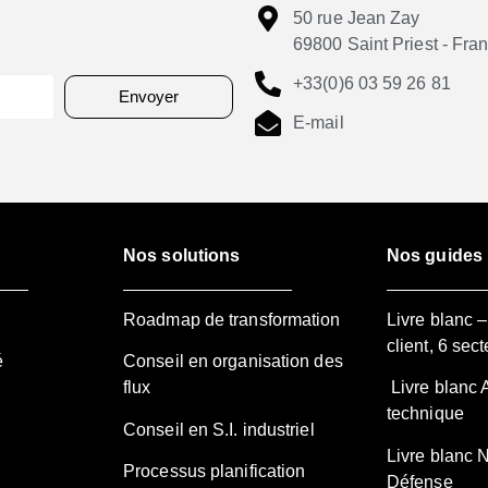
50 rue Jean Zay
69800 Saint Priest - Fra
+33(0)6 03 59 26 81
Envoyer
E-mail
Nos solutions
Nos guides
Roadmap de transformation
Livre blanc 
client, 6 sect
é
Conseil en organisation des
flux
Livre blanc 
technique
Conseil en S.I. industriel
Livre blanc 
Processus planification
Défense