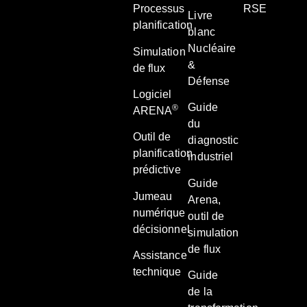
Processus
RSE
Livre
planification
blanc
Nucléaire
Simulation
&
de flux
Défense
Logiciel
Guide
®
ARENA
du
Outil de
diagnostic
planification
industriel
prédictive
Guide
Jumeau
Arena,
numérique
outil de
décisionnel
simulation
de flux
Assistance
technique
Guide
de la