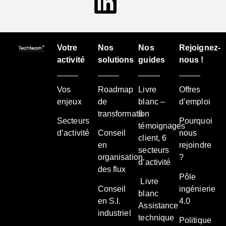
Votre
Nos
Nos
Rejoignez-
activité
solutions
guides
nous !
Vos
Roadmap
Livre
Offres
enjeux
de
blanc –
d’emploi
transformation
6
Secteurs
Pourquoi
témoignages
d’activité
Conseil
nous
client, 6
en
rejoindre
secteurs
organisation
?
d’activité
des flux
Pôle
Livre
Conseil
ingénierie
blanc
en S.I.
4.0
Assistance
industriel
technique
Politique