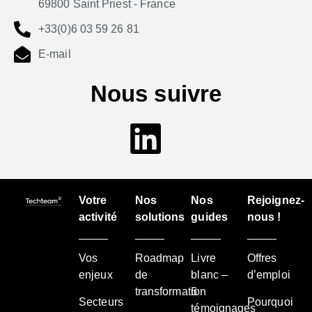
69800 Saint Priest - France
+33(0)6 03 59 26 81
E-mail
Nous suivre
Votre
Nos
Nos
Rejoignez-
activité
solutions
guides
nous !
Vos
Roadmap
Livre
Offres
enjeux
de
blanc –
d’emploi
transformation
6
Secteurs
Pourquoi
témoignages