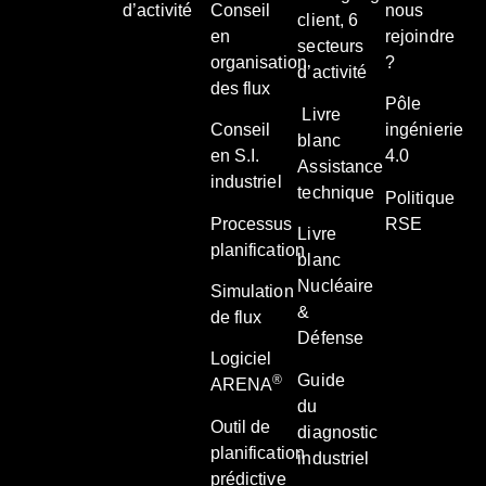
d’activité
Conseil
nous
client, 6
en
rejoindre
secteurs
organisation
?
d’activité
des flux
Pôle
Livre
Conseil
ingénierie
blanc
en S.I.
4.0
Assistance
industriel
technique
Politique
Processus
RSE
Livre
planification
blanc
Nucléaire
Simulation
&
de flux
Défense
Logiciel
Guide
®
ARENA
du
Outil de
diagnostic
planification
industriel
prédictive