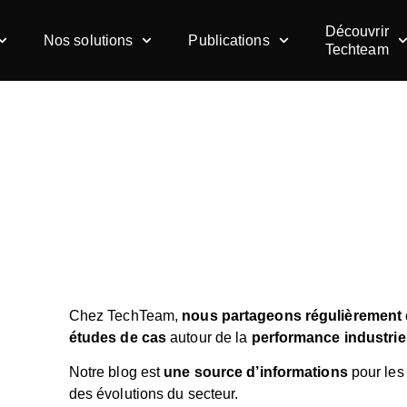
Découvrir
Nos solutions
Publications
Techteam
ON DE FLUX
>
PAGE 3
e : Simulation de flux
Chez TechTeam,
nous partageons régulièrement 
études de cas
autour de la
performance industriell
Notre blog est
une source d’informations
pour les 
des évolutions du secteur.