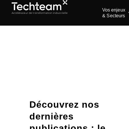
Vos enjeux
& Secteurs
ACCUEIL
>
SIMULATI
Catégori
Découvrez nos
dernières
publications : le