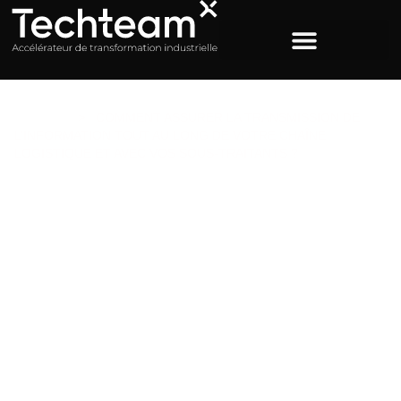
ACCUEIL
>
COMMENT ASSURER LA TRANSMISSION DE
L’INFORMATION TOUT AU LONG DE VOTRE CHAÎNE
LOGISTIQUE ET AVEC VOS SOUS-TRAITANTS ?
Comment assurer la
transmission de
l’information tout au long
de votre chaîne logistique
et avec vos sous-traitants
?