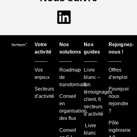
Votre
Nos
Nos
Rejoignez-
activité
solutions
guides
nous !
Vos
Roadmap
Livre
Offres
enjeux
de
blanc –
d’emploi
transformation
6
Secteurs
Pourquoi
témoignages
d’activité
Conseil
nous
client, 6
en
rejoindre
secteurs
organisation
?
d’activité
des flux
Pôle
Livre
Conseil
ingénierie
blanc