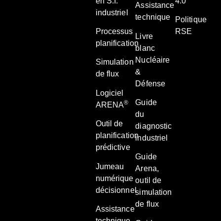
en S.I.
4.0
Assistance
industriel
technique
Politique
Processus
RSE
Livre
planification
blanc
Nucléaire
Simulation
&
de flux
Défense
Logiciel
Guide
®
ARENA
du
Outil de
diagnostic
planification
industriel
prédictive
Guide
Jumeau
Arena,
numérique
outil de
décisionnel
simulation
de flux
Assistance
technique